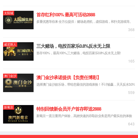
陶诗言
中国科学院资深院士、中国科学院大
气物理研究所研究员、原中国科学院
大气物理研究所代所长、中国气象学
会理事长、名誉理事长。我国著名气
象学家，中国现代气象学的主要奠基
人之一。1942年毕业于中央大学（现南京大学）地理系气
象专业，1980年当选为中国科学院学部委员（院士）。
高由禧
曾任中国科学院兰州高原大气物理研
究所所长、名誉所长、研究员，中山
大学教授。长期从事气象科学研究，
在季风、青藏高原气象和中国气候方
面有突出成果。1944年毕业于中央大
学地理系气象专业，1980年当选为中国科学院学部委员
(院士)。