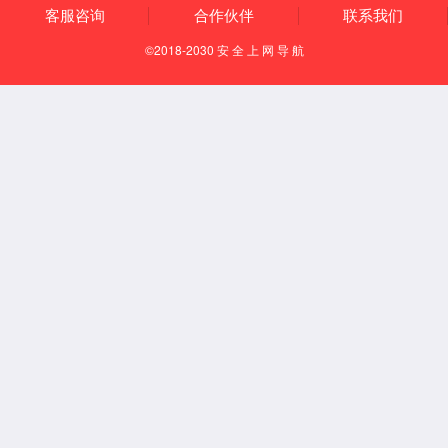
巢纪平
国家海洋环境预报中心名誉主任、研
究员。长期从事我国数值天气预报、
长期数值天气预报、中小尺度大气动
力学、积云动力学和热带大气动力
学、热带海气相互作用以及海洋环境
数值预报等领域研究并取得重要成果。1954年毕业于南京
大学气象系，1995年当选为中国科学院院士。
刘振兴
曾任中国科学院空间科学与应用研究
中心研究员，中国地球空间双星探测
计划首席科学家。著名空间物理学
家，我国磁层物理研究和空间探测的
开拓者和奠基人之一，在磁层物理的
前沿领域做出了一系列的创新成果。
1955年毕业于南京大学气象系，1995年当选为中国科学